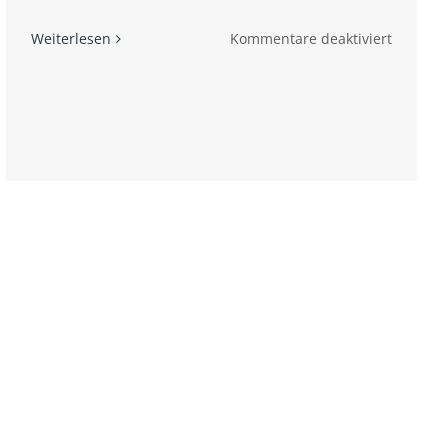
für
Weiterlesen
Kommentare deaktiviert
ch,
Neverm
Nora