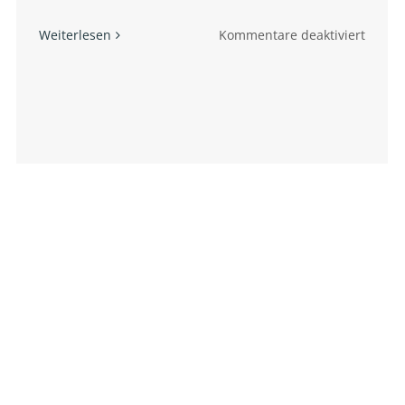
für
Weiterlesen
Kommentare deaktiviert
anović,
Ruwis
an
Jannik