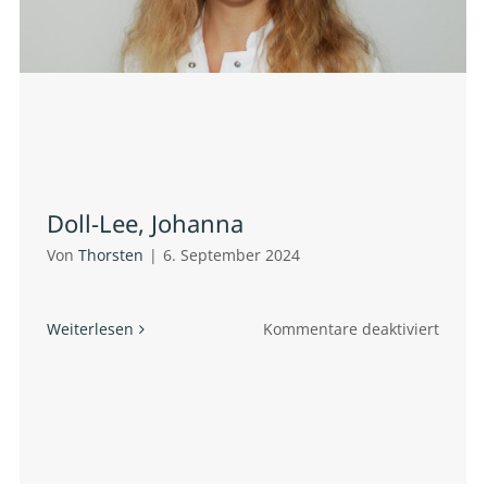
Doll-Lee, Johanna
Von
Thorsten
|
6. September 2024
für
Weiterlesen
Kommentare deaktiviert
e,
Doll-
stopher
Lee,
ander
Johan