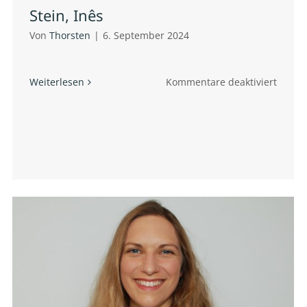
Stein, Inês
Von
Thorsten
|
6. September 2024
für
Weiterlesen
Kommentare deaktiviert
nrade,
Stein,
lla
Inês