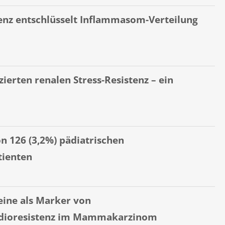
enz
entschlüsselt Inflammasom-Verteilung
ierten renalen Stress-Resistenz
– ein
n 126 (3,2%) pädiatrischen
tienten
eine als Marker
von
dioresistenz im Mammakarzinom