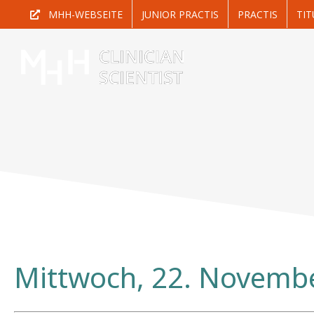
Zum
MHH-WEBSEITE
JUNIOR PRACTIS
PRACTIS
TIT
Inhalt
springen
Mittwoch, 22. Novembe