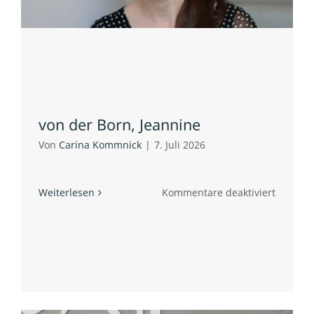
von der Born, Jeannine
Von
Carina Kommnick
|
7. Juli 2026
für
Weiterlesen
Kommentare deaktiviert
von
der
Born,
Jeannin