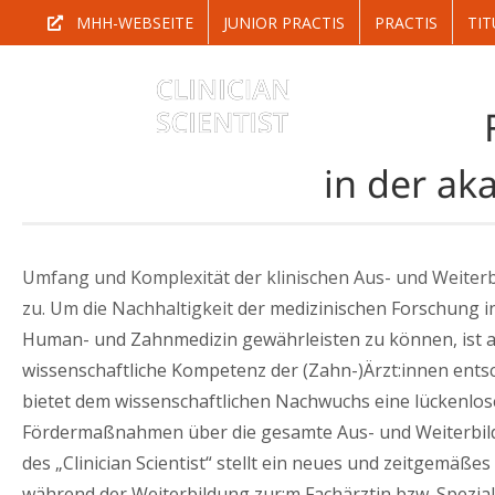
Zum
MHH-WEBSEITE
JUNIOR PRACTIS
PRACTIS
TIT
Inhalt
springen
in der a
Umfang und Komplexität der klinischen Aus- und Weiter
zu. Um die Nachhaltigkeit
der medizinischen Forschung i
Human- und Zahnmedizin gewährleisten zu können, ist a
wissenschaftliche Kompetenz der (Zahn-)Ärzt:innen ent
bietet dem wissenschaftlichen Nachwuchs eine lückenlos
Fördermaßnahmen über die gesamte Aus- und Weiterbil
des „Clinician Scientist“ stellt ein neues und zeitgemäße
während der Weiterbildung zur:m Fachärztin bzw. Speziali