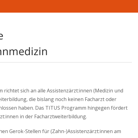
TIS
TITUS PROGRAMM
NETZWERKSYMPOSIUM
e
hnmedizin
ichtet sich an alle Assistenzärzt:innen (Medizin und
iterbildung, die bislang noch keinen Facharzt oder
hlossen haben. Das TITUS Programm hingegen fördert
zt:innen in der Facharztweiterbildung.
hen Gerok-Stellen für (Zahn-)Assistenzärzt:innen am