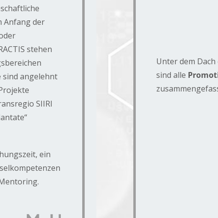
schaftliche
am Anfang der
 oder
PRACTIS stehen
Unter dem Dach 
gsbereichen
sind alle
Promot
e sind angelehnt
zusammengefass
Projekte
ansregio SIIRI
lantate“
hungszeit, ein
üsselkompetenzen
 Mentoring.