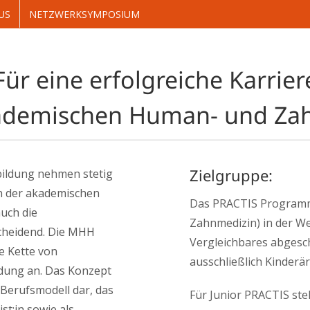
US
NETZWERKSYMPOSIUM
JUNIOR PRACTIS
PRAC
Für eine erfolgreiche Karrier
kademischen Human- und Za
Zielgruppe:
bildung nehmen stetig
n der akademischen
Das PRACTIS Programm r
uch die
Zahnmedizin) in der We
scheidend. Die MHH
Vergleichbares abgesc
e Kette von
ausschließlich Kinderär
dung an. Das Konzept
s Berufsmodell dar, das
Für Junior PRACTIS ste
st:in sowie als