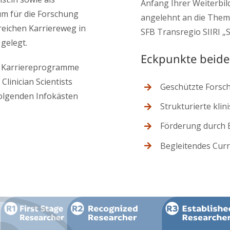
Anfang Ihrer Weiterbil
aum für die Forschung
angelehnt an die Them
reichen Karriereweg in
SFB Transregio SIIRI „S
gelegt.
Eckpunkte beid
die Karriereprogramme
linician Scientists
Geschützte Forsch
folgenden Infokästen
Strukturierte kli
Förderung durch B
Begleitendes Cur