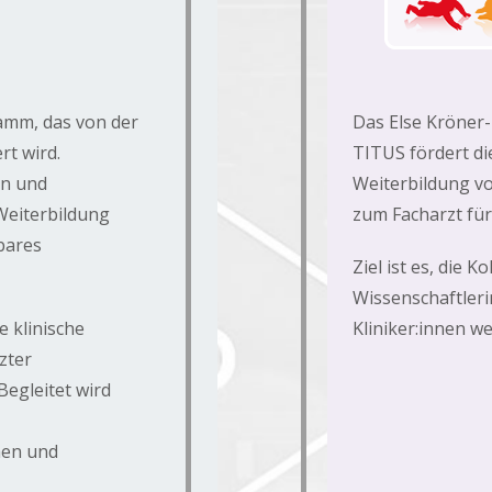
ramm, das von der
Das Else Kröner-
t wird.
TITUS fördert di
in und
Weiterbildung v
 Weiterbildung
zum Facharzt für
bares
Ziel ist es, die K
Wissenschaftler
e klinische
Kliniker:innen we
zter
Begleitet wird
hen und